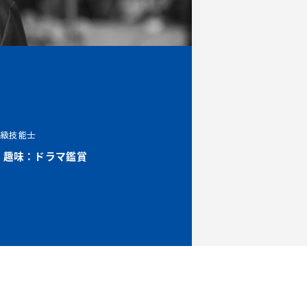
1級技能士
趣味：ドラマ鑑賞