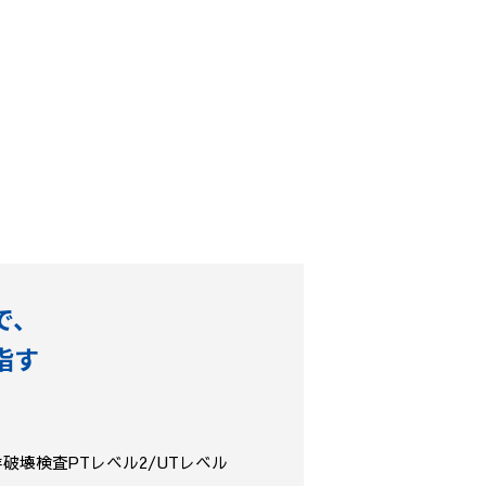
で、
指す
破壊検査PTレベル2/UTレベル