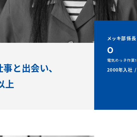
メッキ部 係長
O
電気めっき作業
仕事と出会い、
2000年入社
以上