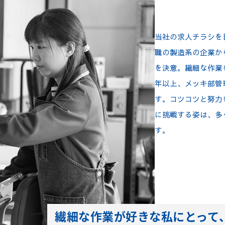
当社の求人チラシを
職の製造系の企業か
を決意。繊細な作業
年以上、メッキ部管
す。コツコツと努力
に挑戦する姿は、多
す。
繊細な作業が好きな私にとっ
て