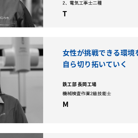
2、電気工事士二種
T
女性が挑戦できる環境
自ら切り拓いていく
鉄工部 長岡工場
機械検査作業2級技能士
M